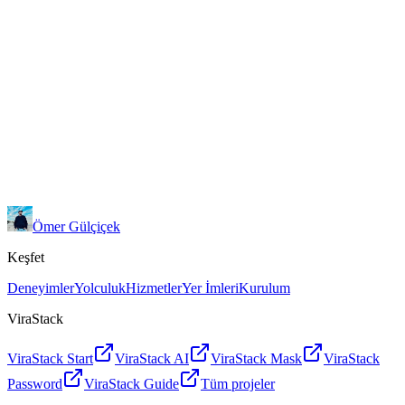
Ömer Gülçiçek
Keşfet
Deneyimler
Yolculuk
Hizmetler
Yer İmleri
Kurulum
ViraStack
ViraStack Start
ViraStack AI
ViraStack Mask
ViraStack
Password
ViraStack Guide
Tüm projeler