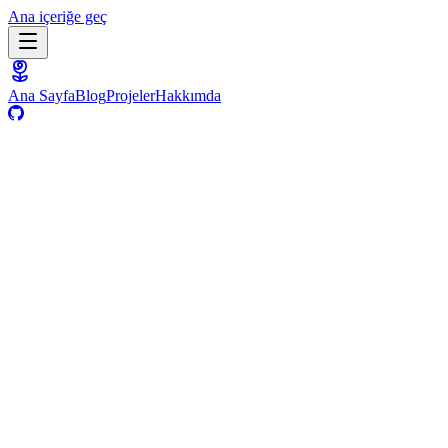
Ana içeriğe geç
Ana Sayfa
Blog
Projeler
Hakkımda
Projeler
ViraStack
Uygulamalar