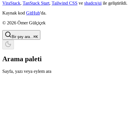
ViraStack
,
TanStack Start
,
Tailwind CSS
ve
shadcn/ui
ile geliştirildi.
Kaynak kod
GitHub
'da.
© 2026 Ömer Gülçiçek
Bir şey ara...
⌘
K
Arama paleti
Sayfa, yazı veya eylem ara