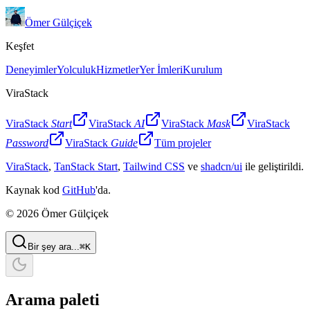
Ömer Gülçiçek
Keşfet
Deneyimler
Yolculuk
Hizmetler
Yer İmleri
Kurulum
ViraStack
ViraStack
Start
ViraStack
AI
ViraStack
Mask
ViraStack
Password
ViraStack
Guide
Tüm projeler
ViraStack
,
TanStack Start
,
Tailwind CSS
ve
shadcn/ui
ile geliştirildi.
Kaynak kod
GitHub
'da.
© 2026 Ömer Gülçiçek
Bir şey ara...
⌘
K
Arama paleti