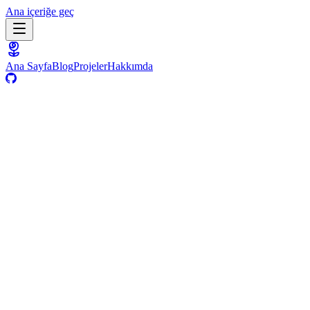
Ana içeriğe geç
Ana Sayfa
Blog
Projeler
Hakkımda
Yolculuk
2025
ViraStack'i kurdum
Açık kaynak frontend işlerimi tek çatı altında topladım;
şablonlardan paketlere uzanan bir yol haritası çıkardım.