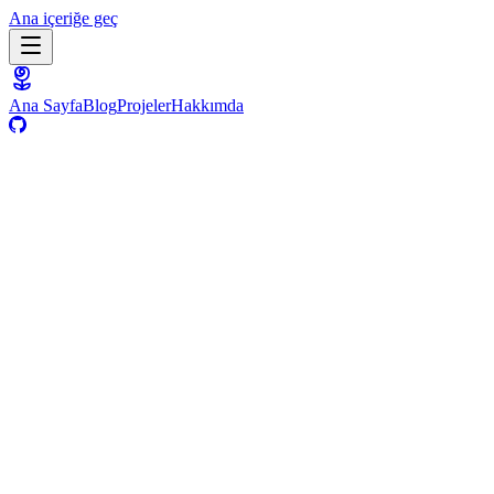
Ana içeriğe geç
Ana Sayfa
Blog
Projeler
Hakkımda
7 Mayıs 2017
·
Teknik
·
3
dk