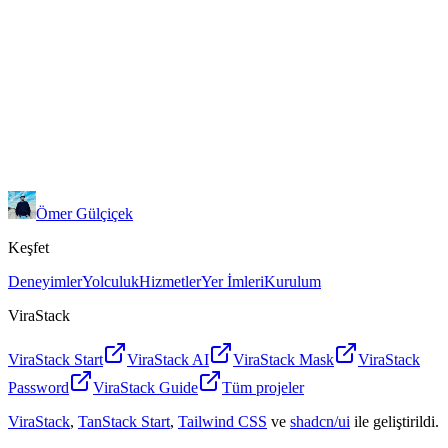
turkuazcss.com
github
Ömer Gülçiçek
Keşfet
Deneyimler
Yolculuk
Hizmetler
Yer İmleri
Kurulum
ViraStack
ViraStack Start
ViraStack AI
ViraStack Mask
ViraStack
Password
ViraStack Guide
Tüm projeler
ViraStack
,
TanStack Start
,
Tailwind CSS
ve
shadcn/ui
ile geliştirildi.