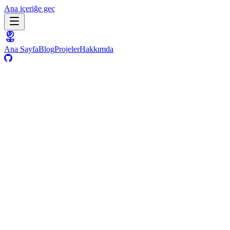
Ana içeriğe geç
Ana Sayfa
Blog
Projeler
Hakkımda
9 Haziran 2025
·
Teknik
·
2
dk
·
Medium
Medium'da oku