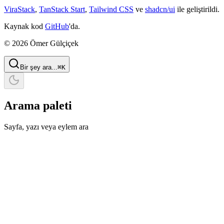
ViraStack
,
TanStack Start
,
Tailwind CSS
ve
shadcn/ui
ile geliştirildi.
Kaynak kod
GitHub
'da.
© 2026 Ömer Gülçiçek
Bir şey ara...
⌘
K
Arama paleti
Sayfa, yazı veya eylem ara