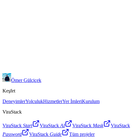
Türkiye'ye özel TCKN ve telefon gibi alanlar hazır
github.com/virastack/input-mask
Ömer Gülçiçek
Keşfet
Deneyimler
Yolculuk
Hizmetler
Yer İmleri
Kurulum
ViraStack
ViraStack
Start
ViraStack
AI
ViraStack
Mask
ViraStack
Password
ViraStack
Guide
Tüm projeler