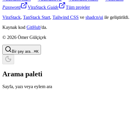
Password
ViraStack
Guide
Tüm projeler
ViraStack
,
TanStack Start
,
Tailwind CSS
ve
shadcn/ui
ile geliştirildi.
Kaynak kod
GitHub
'da.
© 2026 Ömer Gülçiçek
Bir şey ara...
⌘
K
Arama paleti
Sayfa, yazı veya eylem ara