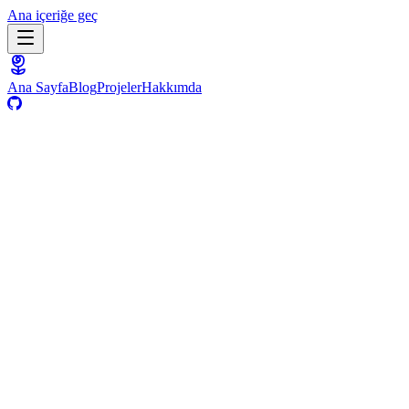
Ana içeriğe geç
Ana Sayfa
Blog
Projeler
Hakkımda
20 Ekim 2025
·
Kişisel
·
1
dk
·
Medium
Medium'da oku
Deneyim
Paylaş
Paylaş