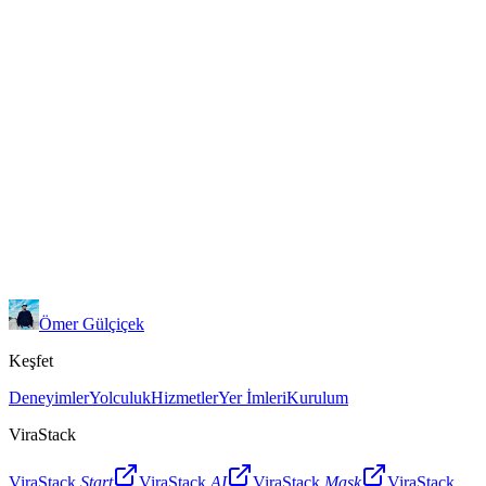
🕌
İslami yapılar (camii, medrese, çeşme vb.)
🕍
Hristiyan yapıları (kilise, sinagog, manastır vb.)
🪦
Türbeler
🌳
Doğal güzellikler
🏺
Müzeler
Ömer Gülçiçek
Keşfet
Deneyimler
Yolculuk
Hizmetler
Yer İmleri
Kurulum
ViraStack
ViraStack
Start
ViraStack
AI
ViraStack
Mask
ViraStack