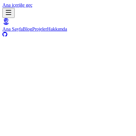
Ana içeriğe geç
Ana Sayfa
Blog
Projeler
Hakkımda
18 Kasım 2017
·
Teknik
·
2
dk
GitHub