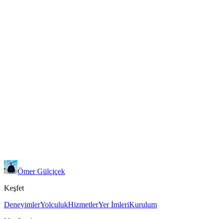
GitHub Rest API
GitStats kodları
Ömer Gülçiçek
Keşfet
Deneyimler
Yolculuk
Hizmetler
Yer İmleri
Kurulum