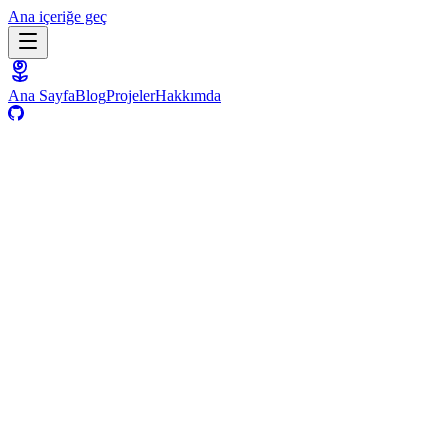
Ana içeriğe geç
Ana Sayfa
Blog
Projeler
Hakkımda
28 Kasım 2025
·
Kişisel
·
2
dk
Film
Paylaş
Paylaş